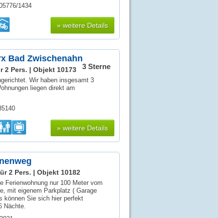
 05776/1434
» weitere Details
x Bad Zwischenahn
3 Sterne
r 2 Pers. |
Objekt 10173
ingerichtet. Wir haben insgesamt 3
ohnungen liegen direkt am
035140
» weitere Details
nnenweg
ür 2 Pers. |
Objekt 10182
iche Ferienwohnung nur 100 Meter vom
e, mit eigenem Parkplatz ( Garage
s können Sie sich hier perfekt
6 Nächte.