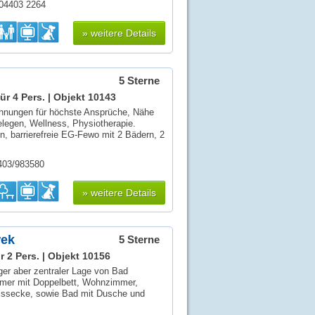
 04403 2264
» weitere Details
5 Sterne
ür 4 Pers. |
Objekt 10143
ohnungen für höchste Ansprüche, Nähe
elegen, Wellness, Physiotherapie.
, barrierefreie EG-Fewo mit 2 Bädern, 2
4403/983580
» weitere Details
wek
5 Sterne
r 2 Pers. |
Objekt 10156
ger aber zentraler Lage von Bad
mer mit Doppelbett, Wohnzimmer,
Essecke, sowie Bad mit Dusche und