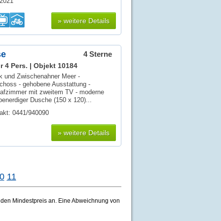
032021
» weitere Details
se
4 Sterne
r 4 Pers. |
Objekt 10184
 und Zwischenahner Meer -
choss - gehobene Ausstattung -
lafzimmer mit zweitem TV - moderne
enerdiger Dusche (150 x 120)...
akt: 0441/940090
» weitere Details
0
11
bt den Mindestpreis an. Eine Abweichnung von