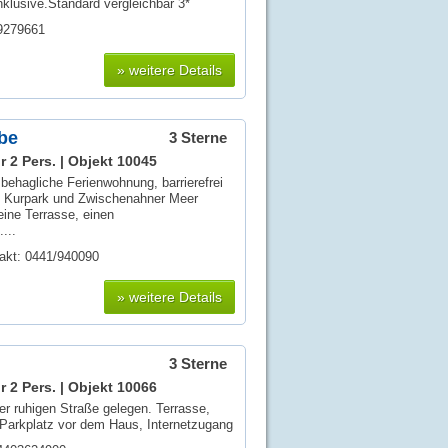
lusive.Standard vergleichbar 3*
39279661
» weitere Details
be
3 Sterne
r 2 Pers. |
Objekt 10045
 behagliche Ferienwohnung, barrierefrei
 Kurpark und Zwischenahner Meer
eine Terrasse, einen
...
akt: 0441/940090
» weitere Details
3 Sterne
r 2 Pers. |
Objekt 10066
ner ruhigen Straße gelegen. Terrasse,
i, Parkplatz vor dem Haus, Internetzugang