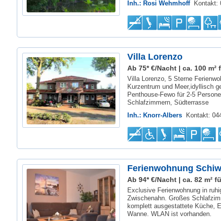
Inh.: Rosi Wehmhoff
Kontakt:
Villa Lorenzo
Ab 75* €/Nacht | ca. 100 m² f
Villa Lorenzo, 5 Sterne Ferienw
Kurzentrum und Meer,idyllisch g
Penthouse-Fewo für 2-5 Personen
Schlafzimmern, Südterrasse
Inh.: Knorr-Albers
Kontakt: 0
Ferienwohnung Schi
Ab 94* €/Nacht | ca. 82 m² fü
Exclusive Ferienwohnung in ruhi
Zwischenahn. Großes Schlafzim
komplett ausgestattete Küche, 
Wanne. WLAN ist vorhanden.