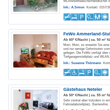
WLAN/Bettwäsche/Handtücher ink
Inh.: A.Simon
Kontakt: 0157/
FeWo Ammerland-Stu
Ab 60* €/Nacht | ca. 50 m² fü
Moin, Moin, es erwartet Sie eine
und nur wenige Gehminuten vom
gelegen. Die FeWo verfügt über 
Tiefgaragenstellplatz und WLAN..
Inh.: Susanne Thörmann
Kont
Gästehaus Neteler
Ab 50* €/Nacht | ca. 55 m² fü
Sehr zentral aber trotzdem in ei
Fahrradabstellplatz, Barrierefre