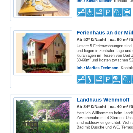
Inh.: Stefan Neteler
Kontakt: 
Ferienhaus an der Mü
Ab 52* €/Nacht | ca. 60 m² fü
Unsere 5 Ferienwohnungen sind g
und liegen in zentraler Lage und
Kuranlagen im Herzen von Bad 
30-60m² und kosten zwischen 
Inh.: Marlies Teelmann
Kontak
Landhaus Wehmhoff
Ab 34* €/Nacht | ca. 40 m² fü
Herzlich Willkommen beim Landh
Zwischenahn mit 4 Sternen. Un
sind exklusiv eingerichtet. Woh
Bad mit Dusche und WC, Terrass