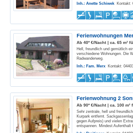
Inh.: Anette Schiwek
Kontakt:
Ferienwohnungen Mer
Ab 40* €/Nacht | ca. 65 m² fü
Hell, freundlich und gemütlich e
verschiedene Wohnungen. Die W
Radwanderweg.
Inh.: Fam. Merx
Kontakt: 044
Ferienwohnung 2 So
Ab 90* €/Nacht | ca. 100 m² f
Sehr zentrale, hell und freundl
Kurpark entfernt. Sackgassenlag
gegen Aufpreis) und vielen Extra
entspannen. Mindest Aufenthalt 