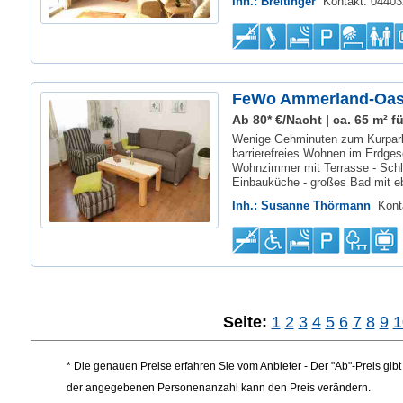
Inh.: Breitinger
Kontakt: 044
FeWo Ammerland-Oa
Ab 80* €/Nacht | ca. 65 m² fü
Wenige Gehminuten zum Kurpark
barrierefreies Wohnen im Erdges
Wohnzimmer mit Terrasse - Sch
Einbauküche - großes Bad mit eb
Inh.: Susanne Thörmann
Kont
Seite:
1
2
3
4
5
6
7
8
9
1
* Die genauen Preise erfahren Sie vom Anbieter - Der "Ab"-Preis gi
der angegebenen Personenanzahl kann den Preis verändern.