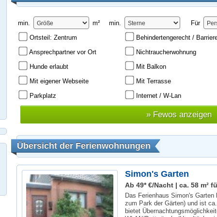
min.
m²
min.
Für
Ortsteil: Zentrum
Behindertengerecht / Barriere
Ansprechpartner vor Ort
Nichtraucherwohnung
Hunde erlaubt
Mit Balkon
Mit eigener Webseite
Mit Terrasse
Parkplatz
Internet / W-Lan
Übersicht der Ferienwohnungen
Simon's Garten
Ab 49* €/Nacht | ca. 58 m² fü
Das Ferienhaus Simon's Garten li
zum Park der Gärten) und ist ca
bietet Übernachtungsmöglichkeit