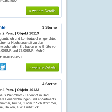
04403624900
» weitere Details
hle
3 Sterne
r 2 Pers. |
Objekt 10119
emütlich und komfortabel eingerichtet
 direkter Nachbarschaft zu den
Zwischenahn. Sie haben eine Größe von
52,00EUR und 72,00EUR. Mehr?
t: 04403/92850
» weitere Details
4 Sterne
r 4 Pers. |
Objekt 10133
aus Wehmhoff - Ferienhof in Bad
sere Ferienwohnungen und Appartments
nzimmer, Küche, 1 oder 2 Schlafzimmer,
e, Balkon, a.W. Frühstück.