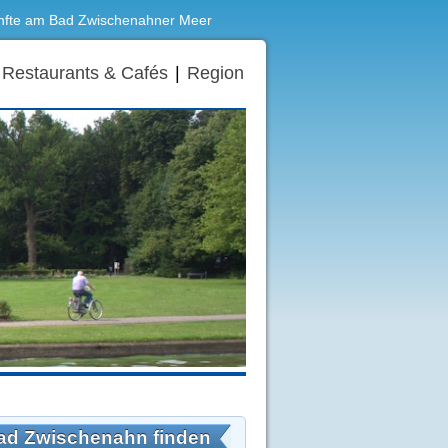
ünfte am Bad Zwischenahner Meer
Restaurants & Cafés
|
Region
Bad Zwischenahn finden