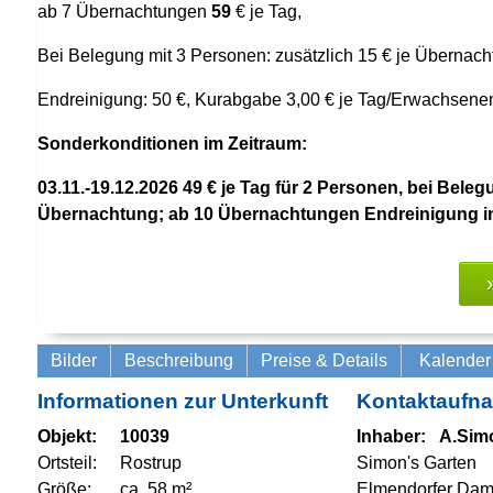
ab 7 Übernachtungen
59
€ je Tag,
Bei Belegung mit 3 Personen: zusätzlich 15 € je Übernac
Endreinigung: 50 €, Kurabgabe 3,00 € je Tag/Erwachsene
Sonderkonditionen im Zeitraum:
03.11.-19.12.2026 49
€ je Tag
für 2 Personen, bei Beleg
Übernachtung
; ab 10 Übernachtungen Endreinigung i
Bilder
Beschreibung
Preise & Details
Kalender
Informationen zur Unterkunft
Kontaktaufn
Objekt:
10039
Inhaber:
A.Sim
Ortsteil:
Rostrup
Simon's Garten
Größe:
ca. 58 m²
Elmendorfer Da