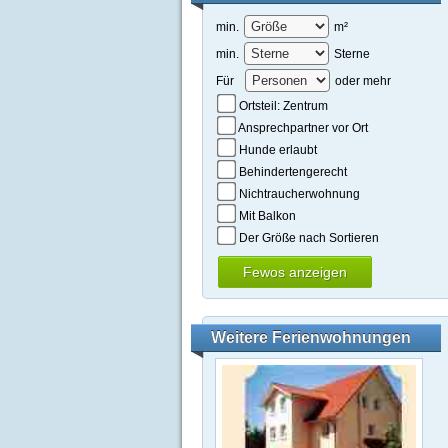
min.
m²
min.
Sterne
Für
oder mehr
Ortsteil: Zentrum
Ansprechpartner vor Ort
Hunde erlaubt
Behindertengerecht
Nichtraucherwohnung
Mit Balkon
Der Größe nach Sortieren
Weitere Ferienwohnungen