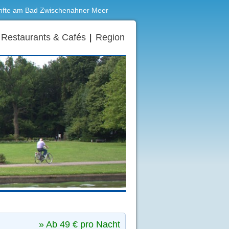
ünfte am Bad Zwischenahner Meer
Restaurants & Cafés
|
Region
» Ab 49 € pro Nacht