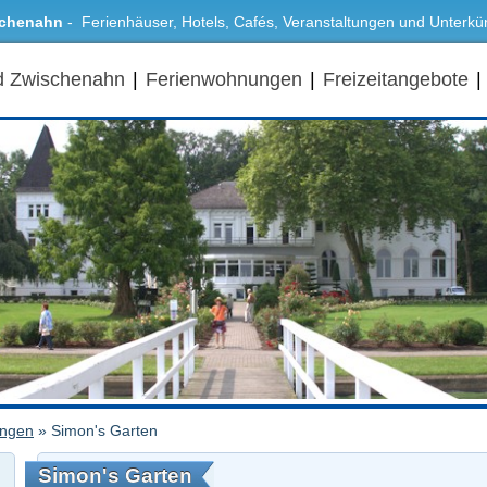
schenahn
- Ferienhäuser, Hotels, Cafés, Veranstaltungen und Unterk
d Zwischenahn
|
Ferienwohnungen
|
Freizeitangebote
|
ungen
»
Simon's Garten
Simon's Garten