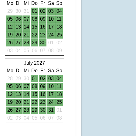
Mo
Di
Mi
Do
Fr
Sa
So
29
30
31
01
02
03
04
05
06
07
08
09
10
11
12
13
14
15
16
17
18
19
20
21
22
23
24
25
26
27
28
29
30
01
02
03
04
05
06
07
08
09
July 2027
Mo
Di
Mi
Do
Fr
Sa
So
28
29
30
01
02
03
04
05
06
07
08
09
10
11
12
13
14
15
16
17
18
19
20
21
22
23
24
25
26
27
28
29
30
31
01
02
03
04
05
06
07
08