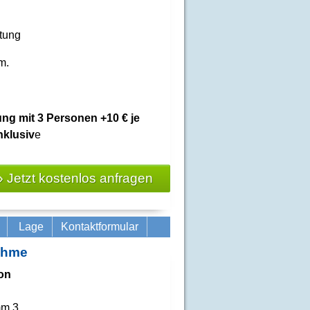
htung
m.
ung mit 3 Personen +10 € je
nklusiv
e
» Jetzt kostenlos anfragen
Lage
Kontaktformular
ahme
on
mm 3