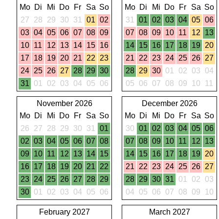
Mo
Di
Mi
Do
Fr
Sa
So
Mo
Di
Mi
Do
Fr
Sa
So
27
28
29
30
31
01
02
31
01
02
03
04
05
06
03
04
05
06
07
08
09
07
08
09
10
11
12
13
10
11
12
13
14
15
16
14
15
16
17
18
19
20
17
18
19
20
21
22
23
21
22
23
24
25
26
27
24
25
26
27
28
29
30
28
29
30
01
02
03
04
31
01
02
03
04
05
06
05
06
07
08
09
10
11
November 2026
December 2026
Mo
Di
Mi
Do
Fr
Sa
So
Mo
Di
Mi
Do
Fr
Sa
So
26
27
28
29
30
31
01
30
01
02
03
04
05
06
02
03
04
05
06
07
08
07
08
09
10
11
12
13
09
10
11
12
13
14
15
14
15
16
17
18
19
20
16
17
18
19
20
21
22
21
22
23
24
25
26
27
23
24
25
26
27
28
29
28
29
30
31
01
02
03
30
01
02
03
04
05
06
04
05
06
07
08
09
10
February 2027
March 2027