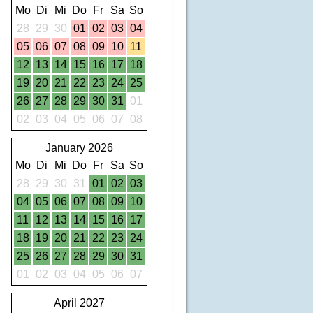
Mo
Di
Mi
Do
Fr
Sa
So
28
29
30
01
02
03
04
05
06
07
08
09
10
11
12
13
14
15
16
17
18
19
20
21
22
23
24
25
26
27
28
29
30
31
01
02
03
04
05
06
07
08
January 2026
Mo
Di
Mi
Do
Fr
Sa
So
28
29
30
31
01
02
03
04
05
06
07
08
09
10
11
12
13
14
15
16
17
18
19
20
21
22
23
24
25
26
27
28
29
30
31
01
02
03
04
05
06
07
April 2027