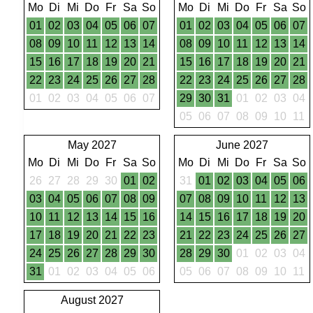
Mo
Di
Mi
Do
Fr
Sa
So
Mo
Di
Mi
Do
Fr
Sa
So
01
02
03
04
05
06
07
01
02
03
04
05
06
07
08
09
10
11
12
13
14
08
09
10
11
12
13
14
15
16
17
18
19
20
21
15
16
17
18
19
20
21
22
23
24
25
26
27
28
22
23
24
25
26
27
28
01
02
03
04
05
06
07
29
30
31
01
02
03
04
05
06
07
08
09
10
11
May 2027
June 2027
Mo
Di
Mi
Do
Fr
Sa
So
Mo
Di
Mi
Do
Fr
Sa
So
26
27
28
29
30
01
02
31
01
02
03
04
05
06
03
04
05
06
07
08
09
07
08
09
10
11
12
13
10
11
12
13
14
15
16
14
15
16
17
18
19
20
17
18
19
20
21
22
23
21
22
23
24
25
26
27
24
25
26
27
28
29
30
28
29
30
01
02
03
04
31
01
02
03
04
05
06
05
06
07
08
09
10
11
August 2027