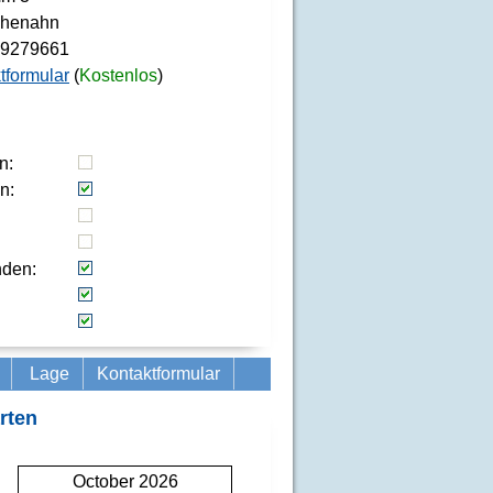
chenahn
39279661
tformular
(
Kostenlos
)
n:
n:
nden:
Lage
Kontaktformular
rten
October 2026