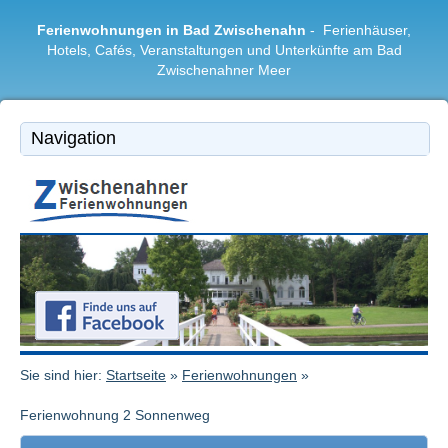
Ferienwohnungen in Bad Zwischenahn
- Ferienhäuser,
Hotels, Cafés, Veranstaltungen und Unterkünfte am Bad
Zwischenahner Meer
Bad Zwischenahn
|
Ferienwohnungen
|
Freizeitangebote
|
Restaurants & Cafés
|
Region
Sie sind hier:
Startseite
»
Ferienwohnungen
»
Ferienwohnung 2 Sonnenweg