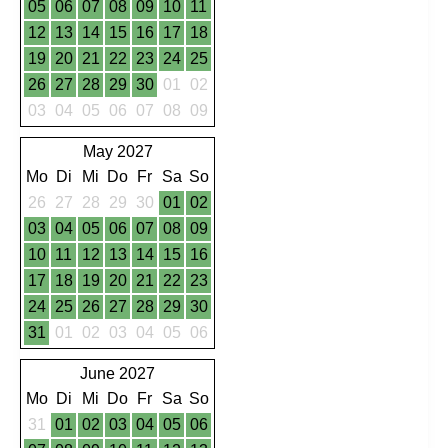
05
06
07
08
09
10
11
12
13
14
15
16
17
18
19
20
21
22
23
24
25
26
27
28
29
30
01
02
03
04
05
06
07
08
09
May 2027
Mo
Di
Mi
Do
Fr
Sa
So
26
27
28
29
30
01
02
03
04
05
06
07
08
09
10
11
12
13
14
15
16
17
18
19
20
21
22
23
24
25
26
27
28
29
30
31
01
02
03
04
05
06
June 2027
Mo
Di
Mi
Do
Fr
Sa
So
31
01
02
03
04
05
06