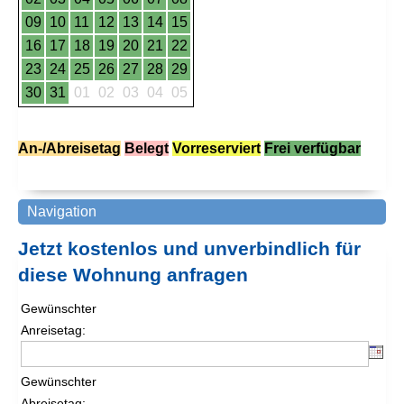
09
10
11
12
13
14
15
16
17
18
19
20
21
22
23
24
25
26
27
28
29
30
31
01
02
03
04
05
An-/Abreisetag
Belegt
Vorreserviert
Frei verfügbar
Jetzt kostenlos und unverbindlich für
diese Wohnung anfragen
Gewünschter
Anreisetag:
Gewünschter
Abreisetag: