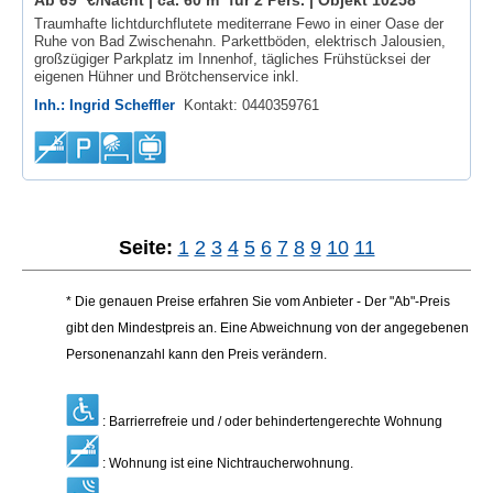
Traumhafte lichtdurchflutete mediterrane Fewo in einer Oase der
Ruhe von Bad Zwischenahn. Parkettböden, elektrisch Jalousien,
großzügiger Parkplatz im Innenhof, tägliches Frühstücksei der
eigenen Hühner und Brötchenservice inkl.
Inh.: Ingrid Scheffler
Kontakt: 0440359761
Seite:
1
2
3
4
5
6
7
8
9
10
11
* Die genauen Preise erfahren Sie vom Anbieter - Der "Ab"-Preis
gibt den Mindestpreis an. Eine Abweichnung von der angegebenen
Personenanzahl kann den Preis verändern.
: Barrierrefreie und / oder behindertengerechte Wohnung
: Wohnung ist eine Nichtraucherwohnung.