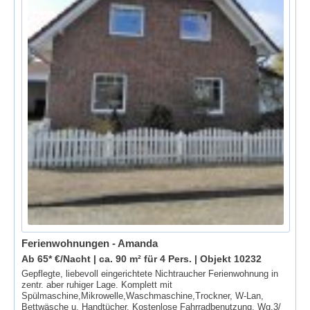
Ferienwohnungen - Amanda
Ab 65* €/Nacht | ca. 90 m² für 4 Pers. |
Objekt 10232
Gepflegte, liebevoll eingerichtete Nichtraucher Ferienwohnung in
zentr. aber ruhiger Lage. Komplett mit
Spülmaschine,Mikrowelle,Waschmaschine,Trockner, W-Lan,
Bettwäsche u. Handtücher. Kostenlose Fahrradbenutzung. Wg.3/