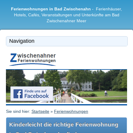
Ferienwohnungen in Bad Zwischenahn
- Ferienhäuser,
Hotels, Cafés, Veranstaltungen und Unterkünfte am Bad
Zwischenahner Meer
Bad Zwischenahn
|
Ferienwohnungen
|
Freizeitangebote
|
Restaurants & Cafés
|
Region
Sie sind hier:
Startseite
»
Ferienwohnungen
Kinderleicht die richtige Ferienwohnung