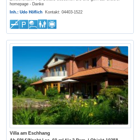
homepage - Danke
Inh.: Udo Höflich
Kontakt: 04403-1522
Villa am Eschhang
Ab 69* €/Nacht | ca. 60 m² für 2 Pers. |
Objekt 10258