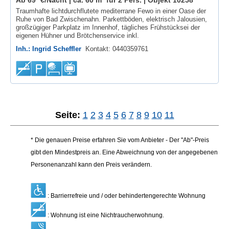
Traumhafte lichtdurchflutete mediterrane Fewo in einer Oase der
Ruhe von Bad Zwischenahn. Parkettböden, elektrisch Jalousien,
großzügiger Parkplatz im Innenhof, tägliches Frühstücksei der
eigenen Hühner und Brötchenservice inkl.
Inh.: Ingrid Scheffler
Kontakt: 0440359761
Seite:
1
2
3
4
5
6
7
8
9
10
11
* Die genauen Preise erfahren Sie vom Anbieter - Der "Ab"-Preis
gibt den Mindestpreis an. Eine Abweichnung von der angegebenen
Personenanzahl kann den Preis verändern.
: Barrierrefreie und / oder behindertengerechte Wohnung
: Wohnung ist eine Nichtraucherwohnung.