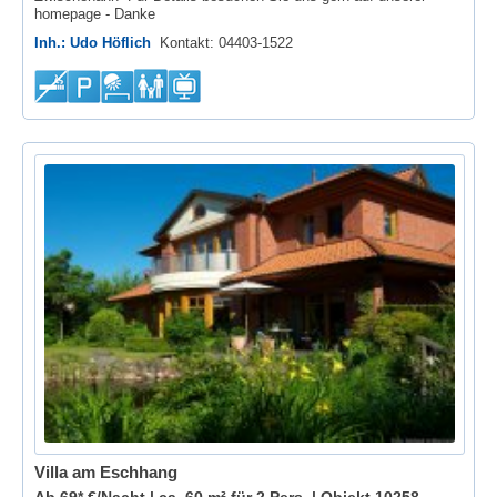
homepage - Danke
Inh.: Udo Höflich
Kontakt: 04403-1522
Villa am Eschhang
Ab 69* €/Nacht | ca. 60 m² für 2 Pers. |
Objekt 10258