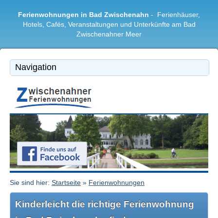
Ferienwohnungen in Bad Zwischenahn
- Ferienhäuser,
Hotels, Cafés, Veranstaltungen und Unterkünfte am Bad
Zwischenahner Meer
Bad Zwischenahn
|
Ferienwohnungen
|
Freizeitangebote
|
Restaurants & Cafés
|
Region
Sie sind hier:
Startseite
»
Ferienwohnungen
Kinderleicht die richtige Ferienwohnung