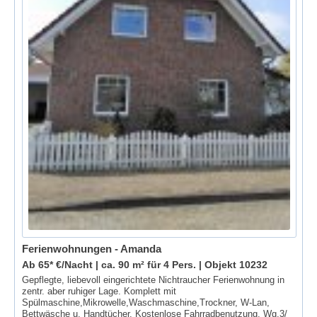
Ferienwohnungen - Amanda
Ab 65* €/Nacht | ca. 90 m² für 4 Pers. |
Objekt 10232
Gepflegte, liebevoll eingerichtete Nichtraucher Ferienwohnung in
zentr. aber ruhiger Lage. Komplett mit
Spülmaschine,Mikrowelle,Waschmaschine,Trockner, W-Lan,
Bettwäsche u. Handtücher. Kostenlose Fahrradbenutzung. Wg.3/