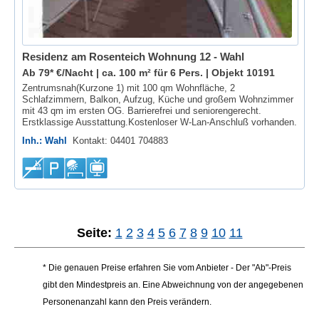
Residenz am Rosenteich Wohnung 12 - Wahl
Ab 79* €/Nacht | ca. 100 m² für 6 Pers. |
Objekt 10191
Zentrumsnah(Kurzone 1) mit 100 qm Wohnfläche, 2
Schlafzimmern, Balkon, Aufzug, Küche und großem Wohnzimmer
mit 43 qm im ersten OG. Barrierefrei und seniorengerecht.
Erstklassige Ausstattung.Kostenloser W-Lan-Anschluß vorhanden.
Inh.: Wahl
Kontakt: 04401 704883
Seite:
1
2
3
4
5
6
7
8
9
10
11
* Die genauen Preise erfahren Sie vom Anbieter - Der "Ab"-Preis
gibt den Mindestpreis an. Eine Abweichnung von der angegebenen
Personenanzahl kann den Preis verändern.