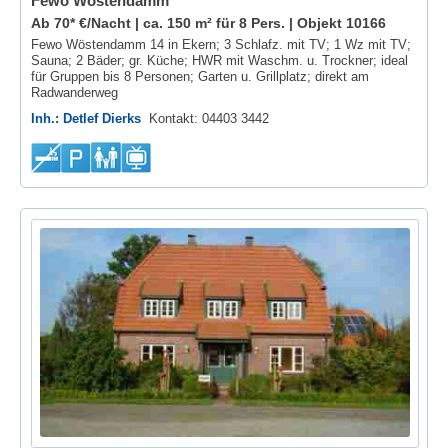
Fewo Wöstendamm
Ab 70* €/Nacht | ca. 150 m² für 8 Pers. |
Objekt 10166
Fewo Wöstendamm 14 in Ekern; 3 Schlafz. mit TV; 1 Wz mit TV;
Sauna; 2 Bäder; gr. Küche; HWR mit Waschm. u. Trockner; ideal
für Gruppen bis 8 Personen; Garten u. Grillplatz; direkt am
Radwanderweg
Inh.: Detlef Dierks
Kontakt: 04403 3442