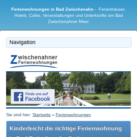
Ferienwohnungen in Bad Zwischenahn
- Ferienhäuser,
Hotels, Cafés, Veranstaltungen und Unterkünfte am Bad
Zwischenahner Meer
Bad Zwischenahn
|
Ferienwohnungen
|
Freizeitangebote
|
Restaurants & Cafés
|
Region
Sie sind hier:
Startseite
»
Ferienwohnungen
Kinderleicht die richtige Ferienwohnung