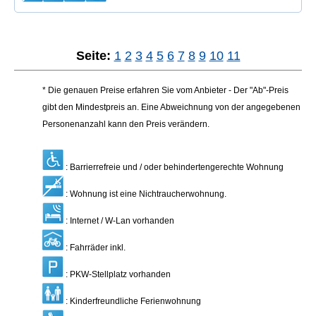
Seite:
1
2
3
4
5
6
7
8
9
10
11
* Die genauen Preise erfahren Sie vom Anbieter - Der "Ab"-Preis
gibt den Mindestpreis an. Eine Abweichnung von der angegebenen
Personenanzahl kann den Preis verändern.
: Barrierrefreie und / oder behindertengerechte Wohnung
: Wohnung ist eine Nichtraucherwohnung.
: Internet / W-Lan vorhanden
: Fahrräder inkl.
: PKW-Stellplatz vorhanden
: Kinderfreundliche Ferienwohnung