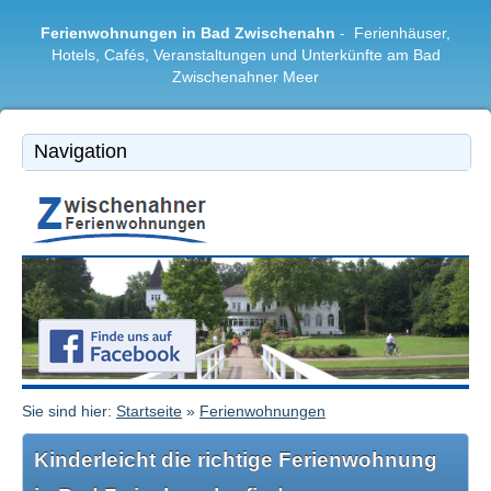
Ferienwohnungen in Bad Zwischenahn
- Ferienhäuser,
Hotels, Cafés, Veranstaltungen und Unterkünfte am Bad
Zwischenahner Meer
Bad Zwischenahn
|
Ferienwohnungen
|
Freizeitangebote
|
Restaurants & Cafés
|
Region
Sie sind hier:
Startseite
»
Ferienwohnungen
Kinderleicht die richtige Ferienwohnung