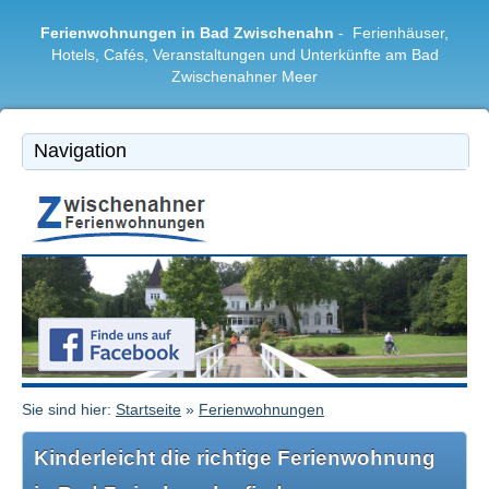
Ferienwohnungen in Bad Zwischenahn
- Ferienhäuser,
Hotels, Cafés, Veranstaltungen und Unterkünfte am Bad
Zwischenahner Meer
Bad Zwischenahn
|
Ferienwohnungen
|
Freizeitangebote
|
Restaurants & Cafés
|
Region
Sie sind hier:
Startseite
»
Ferienwohnungen
Kinderleicht die richtige Ferienwohnung