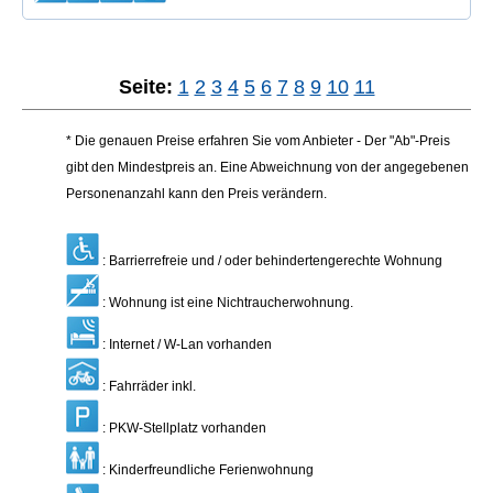
Seite:
1
2
3
4
5
6
7
8
9
10
11
* Die genauen Preise erfahren Sie vom Anbieter - Der "Ab"-Preis
gibt den Mindestpreis an. Eine Abweichnung von der angegebenen
Personenanzahl kann den Preis verändern.
: Barrierrefreie und / oder behindertengerechte Wohnung
: Wohnung ist eine Nichtraucherwohnung.
: Internet / W-Lan vorhanden
: Fahrräder inkl.
: PKW-Stellplatz vorhanden
: Kinderfreundliche Ferienwohnung