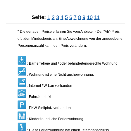
Seite:
1
2
3
4
5
6
7
8
9
10
11
* Die genauen Preise erfahren Sie vom Anbieter - Der "Ab"-Preis
gibt den Mindestpreis an. Eine Abweichnung von der angegebenen
Personenanzahl kann den Preis verändern.
: Barrierrefreie und / oder behindertengerechte Wohnung
: Wohnung ist eine Nichtraucherwohnung.
: Internet / W-Lan vorhanden
: Fahrräder inkl.
: PKW-Stellplatz vorhanden
: Kinderfreundliche Ferienwohnung
: Diese Ferienwohnung hat einen Telefonanschluss.