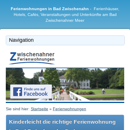
Ferienwohnungen in Bad Zwischenahn
- Ferienhäuser,
Hotels, Cafés, Veranstaltungen und Unterkünfte am Bad
Zwischenahner Meer
Bad Zwischenahn
|
Ferienwohnungen
|
Freizeitangebote
|
Restaurants & Cafés
|
Region
Sie sind hier:
Startseite
»
Ferienwohnungen
Kinderleicht die richtige Ferienwohnung