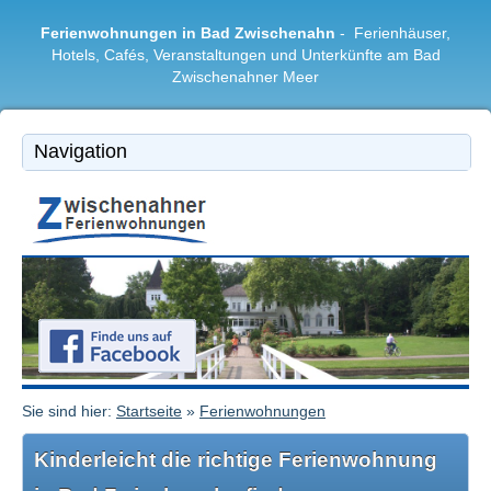
Ferienwohnungen in Bad Zwischenahn
- Ferienhäuser,
Hotels, Cafés, Veranstaltungen und Unterkünfte am Bad
Zwischenahner Meer
Bad Zwischenahn
|
Ferienwohnungen
|
Freizeitangebote
|
Restaurants & Cafés
|
Region
Sie sind hier:
Startseite
»
Ferienwohnungen
Kinderleicht die richtige Ferienwohnung