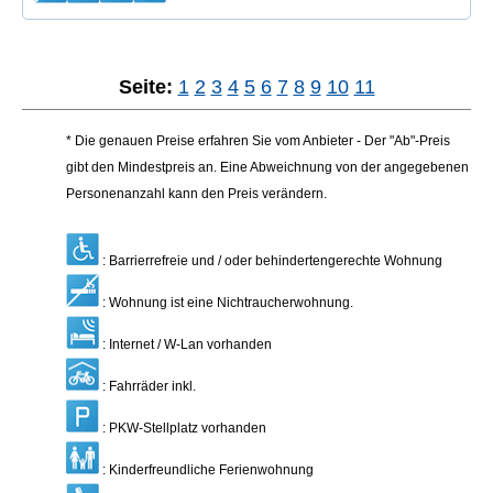
Seite:
1
2
3
4
5
6
7
8
9
10
11
* Die genauen Preise erfahren Sie vom Anbieter - Der "Ab"-Preis
gibt den Mindestpreis an. Eine Abweichnung von der angegebenen
Personenanzahl kann den Preis verändern.
: Barrierrefreie und / oder behindertengerechte Wohnung
: Wohnung ist eine Nichtraucherwohnung.
: Internet / W-Lan vorhanden
: Fahrräder inkl.
: PKW-Stellplatz vorhanden
: Kinderfreundliche Ferienwohnung